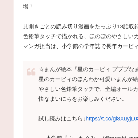
場！
見開きごとの読み切り漫画をたっぷり13話収
色鉛筆タッチで描かれる、ほのぼのやさしい
マンガ担当は、小学館の学年誌で長年カービィ
☆まんが絵本『星のカービィ プププな
星のカービィのほんわか可愛いまんが
やさしい色鉛筆タッチで、全編オール
快なまいにちをお楽しみください。
試し読みはこちら↓
https://t.co/gl8XuyjL0