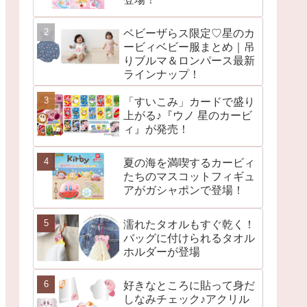
ベビーザらス限定♡星のカ
ービィベビー服まとめ｜吊
りブルマ＆ロンパース最新
ラインナップ！
「すいこみ」カードで盛り
上がる♪『ウノ 星のカービ
ィ』が発売！
夏の海を満喫するカービィ
たちのマスコットフィギュ
アがガシャポンで登場！
濡れたタオルもすぐ乾く！
バッグに付けられるタオル
ホルダーが登場
好きなところに貼って身だ
しなみチェック♪アクリル