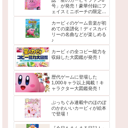
誌「星のカービィファン8
号」が発売！豪華付録にフ
ェイスミニポーチの限定版
など♪
カービィのゲーム音楽が初
めての楽譜化！ディスカバ
リーの名曲などが楽しめる
♪
カービィの全コピー能力を
収録した大図鑑が発売！
歴代ゲームに登場した
1,000キャラ以上掲載！キ
ャラクター大図鑑発売！
ぷっちぐみ連載中のほのぼ
のかわいいカービィが絵本
で登場！