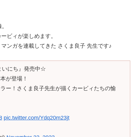
録。
カービィが楽しめます。
マンガを連載してきた さくま良子 先生です♪
まいにち』発売中☆
絵本が登場！
カラー！さくま良子先生が描くカービィたちの愉
8
pic.twitter.com/Ydq20m23jt