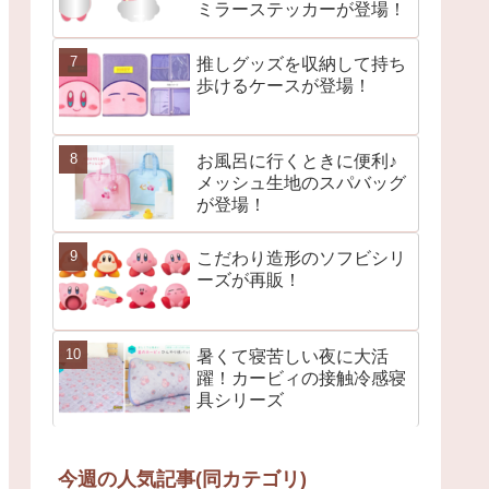
ミラーステッカーが登場！
推しグッズを収納して持ち
歩けるケースが登場！
お風呂に行くときに便利♪
メッシュ生地のスパバッグ
が登場！
こだわり造形のソフビシリ
ーズが再販！
暑くて寝苦しい夜に大活
躍！カービィの接触冷感寝
具シリーズ
今週の人気記事(同カテゴリ)