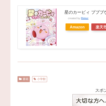
星のカービィ プププ
created by
Rinker
Amazon
楽天
書籍
小学館
スポ