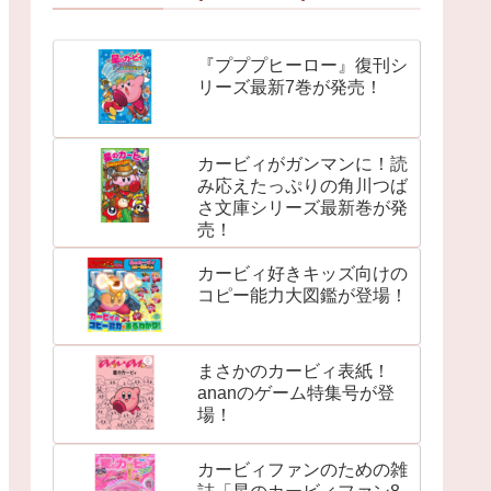
『プププヒーロー』復刊シ
リーズ最新7巻が発売！
カービィがガンマンに！読
み応えたっぷりの角川つば
さ文庫シリーズ最新巻が発
売！
カービィ好きキッズ向けの
コピー能力大図鑑が登場！
まさかのカービィ表紙！
ananのゲーム特集号が登
場！
カービィファンのための雑