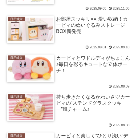
2025.09.05
2025.11.05
お部屋スッキリ×可愛い収納！カ
日用雑貨
ービィのぬいぐるみストレージ
BOX新発売
2025.09.01
2025.09.10
カービィとワドルディがちょこん
日用雑貨
♪毎日を彩るキュートな立体ポー
チ！
2025.08.09
持ち歩きたくなるかわいさ♡カー
日用雑貨
ビィの“ステンドグラスクッキ
ー”風チャーム♪
2025.08.08
カービィと楽しく“ひとり洗い”デ
日用雑貨