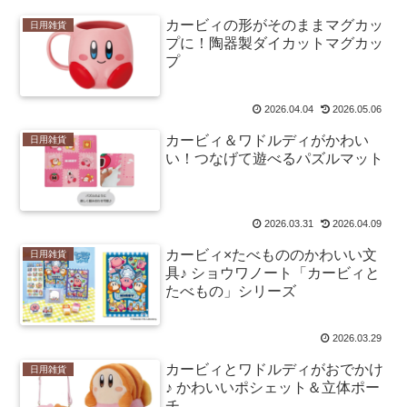
カービィの形がそのままマグカッ
日用雑貨
プに！陶器製ダイカットマグカッ
プ
2026.04.04
2026.05.06
カービィ＆ワドルディがかわい
日用雑貨
い！つなげて遊べるパズルマット
2026.03.31
2026.04.09
カービィ×たべもののかわいい文
日用雑貨
具♪ ショウワノート「カービィと
たべもの」シリーズ
2026.03.29
カービィとワドルディがおでかけ
日用雑貨
♪ かわいいポシェット＆立体ポー
チ