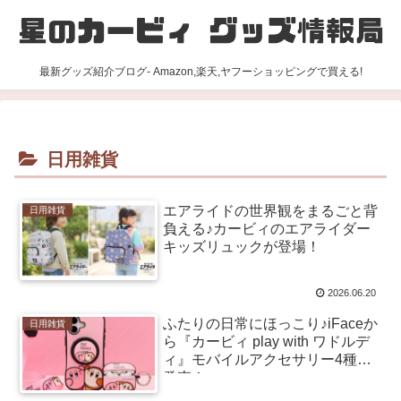
最新グッズ紹介ブログ- Amazon,楽天,ヤフーショッピングで買える!
日用雑貨
エアライドの世界観をまるごと背
日用雑貨
負える♪カービィのエアライダー
キッズリュックが登場！
2026.06.20
ふたりの日常にほっこり♪iFaceか
日用雑貨
ら『カービィ play with ワドルデ
ィ』モバイルアクセサリー4種が
発売！