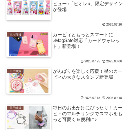
ビュー♪「ビオレu」限定デザイン
が登場！
2025.07.26
カービィともっとスマートに
日用雑貨
♪MagSafe対応「カードウォレッ
ト」新登場！
2025.07.25
2025.08.06
がんばりを楽しく応援！星のカー
日用雑貨
ビィの大きなスタンプ新登場
2025.07.18
2025.09.10
毎日のお出かけにぴったり！カー
日用雑貨
ビィのマルチリングでスマホをも
っと可愛く＆便利に♪