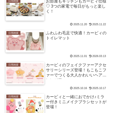
お部屋もキッチンもカービィ仕様
日用雑貨
♡ 3つの家電で毎日がもっと楽し
く！
2025.11.20
2025.11.22
ふわふわ毛足で快適！カービィの
日用雑貨
トイレマット
2025.11.01
2026.03.13
カービィのフェイクファーアクセ
日用雑貨
サリーシリーズ登場！もこもこフ
ァーでつくる大人かわいいヘアア
レンジ♡
2025.10.16
2025.10.17
カービィと一緒におでかけ♪ミラ
日用雑貨
ー付きミニメイクブラシセットが
登場！