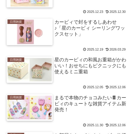
2025.12.23
2025.12.30
カービィで封をするしあわせ
日用雑貨
♪「星のカービィ シーリングワッ
クスセット」
2025.12.19
2026.03.29
星のカービィの和風お重箱がかわ
日用雑貨
いい！おせちにもピクニックにも
使えるミニ重箱
2025.12.05
2025.12.06
まるで本物のチョコみたい🍫カー
日用雑貨
ビィのキュートな雑貨アイテム新
発売！
2025.11.30
2025.12.06