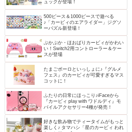
ュックが登場！
500ピース＆1000ピースで遊べる
♪「カービィのエアライダー」ジグソ
ーパズル新登場！
ぷかぷか・ほおばりカービィがかわい
い！Switch2用コントローラー＆ケー
スが登場
たまごボーロといっしょに♪『グルメ
フェス』のカービィが可愛すぎるマス
コットに！
ふたりの日常にほっこり♪iFaceから
『カービィ play with ワドルディ』モ
バイルアクセサリー4種が発売！
好きな飲み物でティータイムがもっと
楽しく♪ タマハシ「星のカービィ われ