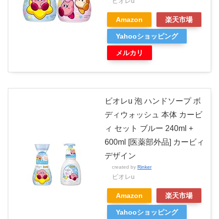
ビオレu
Amazon
楽天市場
Yahooショッピング
メルカリ
ビオレu 泡 ハンドソープ ボ
ディウォッシュ 本体 カービ
ィ セット ブルー 240ml +
600ml [医薬部外品] カービィ
デザイン
created by
Rinker
ビオレu
Amazon
楽天市場
Yahooショッピング