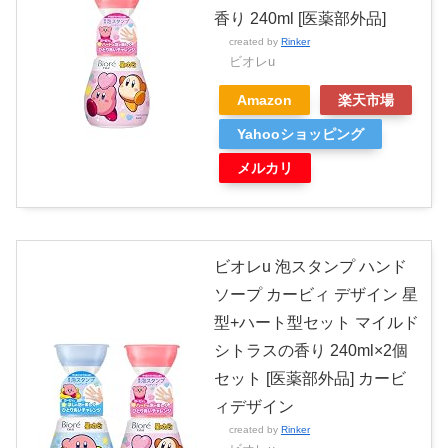
香り 240ml [医薬部外品]
created by
Rinker
ビオレu
Amazon
楽天市場
Yahooショッピング
メルカリ
ビオレu 泡スタンプ ハンド
ソープ カービィ デザイン 星
型+ハート型セット マイルド
シトラスの香り 240ml×2個
セット [医薬部外品] カービ
ィデザイン
created by
Rinker