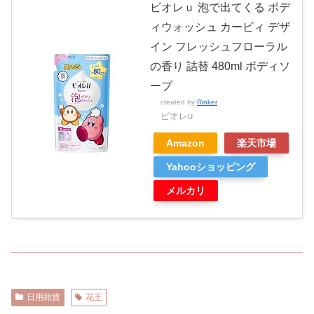
ビオレｕ 泡で出てくる ボデ
ィウォッシュ カービィ デザ
イン フレッシュフローラル
の香り 詰替 480ml ボディソ
ープ
created by
Rinker
ビオレu
Amazon
楽天市場
Yahooショッピング
メルカリ
日用雑貨
花王