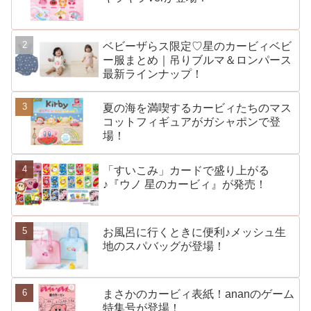
ベビーザらス限定♡星のカービィベビ
ー服まとめ｜吊りブルマ＆ロンパース
最新ラインナップ！
夏の海を満喫するカービィたちのマス
コットフィギュアがガシャポンで登
場！
「すいこみ」カードで盛り上がる
♪『ウノ 星のカービィ』が発売！
お風呂に行くときに便利♪メッシュ生
地のスパバッグが登場！
まさかのカービィ表紙！ananのゲーム
特集号が登場！