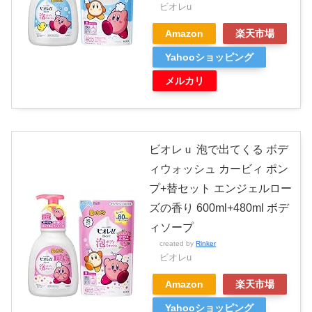
ビオレu
Amazon
楽天市場
Yahooショッピング
メルカリ
ビオレｕ 泡で出てくる ボデ
ィウォッシュ カービィ ポン
プ+替セット エンジェルロー
ズの香り 600ml+480ml ボデ
ィソープ
created by
Rinker
ビオレu
Amazon
楽天市場
Yahooショッピング