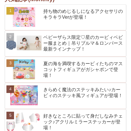
持ち物のめじるしになるアクセサリの
キラキラVerが登場！
ベビーザらス限定♡星のカービィベビ
ー服まとめ｜吊りブルマ＆ロンパース
最新ラインナップ！
夏の海を満喫するカービィたちのマス
コットフィギュアがガシャポンで登
場！
きらめく魔法のステッキみたい♪カー
ビィのステッキ風フィギュアが登場！
好きなところに貼って身だしなみチェ
ック♪アクリルミラーステッカーが登
場！