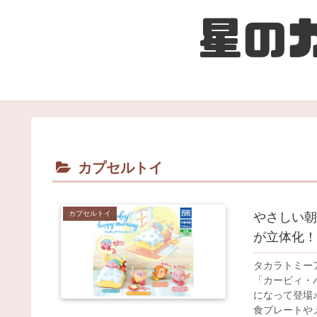
カプセルトイ
カプセルトイ
やさしい朝
が立体化！
タカラトミー
「カービィ・
になって登場
食プレートやメ