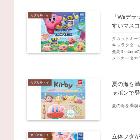
カプセルトイ
「Wiiデ
すいマスコ
タカラトミー
キャラクター
全高3～4c
メーカータカラ
カプセルトイ
夏の海を満
ャポンで登
夏の海を満喫
カプセルトイ
立体フタが