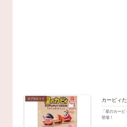
カプセルトイ
カービィた
「星のカービ
登場！