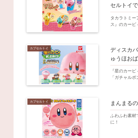
セルトイで
タカラトミー
ス』のカービ
カプセルトイ
ディスカバ
ゅうほおば
『星のカービ
「ガチャルポ
カプセルトイ
まんまるの
ふわふわ素材
に！