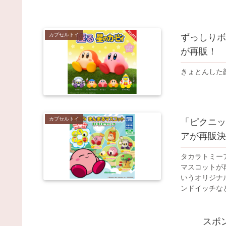
カプセルトイ
ずっしりボ
が再販！
きょとんした
カプセルトイ
「ピクニッ
アが再販決
タカラトミー
マスコットが
いうオリジナ
ンドイッチなど
スポ