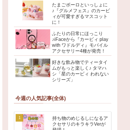
たまごボーロといっしょに
♪『グルメフェス』のカービ
ィが可愛すぎるマスコット
に！
ふたりの日常にほっこり
♪iFaceから『カービィ play
with ワドルディ』モバイル
アクセサリー4種が発売！
好きな飲み物でティータイ
ムがもっと楽しく♪ タマハ
シ「星のカービィ われない
シリーズ」
今週の人気記事(全体)
持ち物のめじるしになるア
クセサリのキラキラVerが
登場！