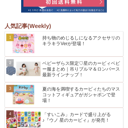
人気記事(Weekly)
持ち物のめじるしになるアクセサリの
キラキラVerが登場！
ベビーザらス限定♡星のカービィベビ
ー服まとめ｜吊りブルマ＆ロンパース
最新ラインナップ！
夏の海を満喫するカービィたちのマス
コットフィギュアがガシャポンで登
場！
「すいこみ」カードで盛り上がる
♪『ウノ 星のカービィ』が発売！