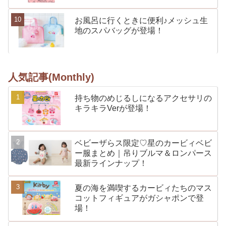
お風呂に行くときに便利♪メッシュ生
地のスパバッグが登場！
人気記事(Monthly)
持ち物のめじるしになるアクセサリの
キラキラVerが登場！
ベビーザらス限定♡星のカービィベビ
ー服まとめ｜吊りブルマ＆ロンパース
最新ラインナップ！
夏の海を満喫するカービィたちのマス
コットフィギュアがガシャポンで登
場！