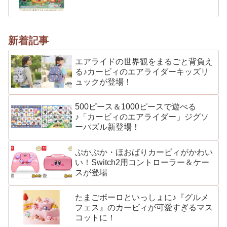
新着記事
エアライドの世界観をまるごと背負え
る♪カービィのエアライダーキッズリ
ュックが登場！
500ピース＆1000ピースで遊べる
♪「カービィのエアライダー」ジグソ
ーパズル新登場！
ぷかぷか・ほおばりカービィがかわい
い！Switch2用コントローラー＆ケー
スが登場
たまごボーロといっしょに♪『グルメ
フェス』のカービィが可愛すぎるマス
コットに！