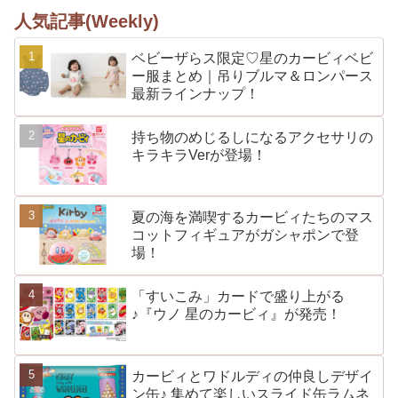
人気記事(Weekly)
ベビーザらス限定♡星のカービィベビ
ー服まとめ｜吊りブルマ＆ロンパース
最新ラインナップ！
持ち物のめじるしになるアクセサリの
キラキラVerが登場！
夏の海を満喫するカービィたちのマス
コットフィギュアがガシャポンで登
場！
「すいこみ」カードで盛り上がる
♪『ウノ 星のカービィ』が発売！
カービィとワドルディの仲良しデザイ
ン缶♪ 集めて楽しいスライド缶ラムネ