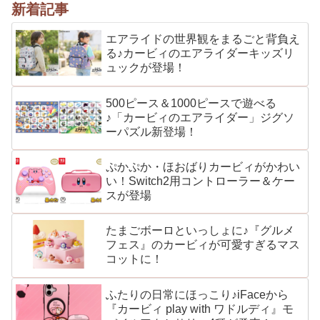
新着記事
エアライドの世界観をまるごと背負え
る♪カービィのエアライダーキッズリ
ュックが登場！
500ピース＆1000ピースで遊べる
♪「カービィのエアライダー」ジグソ
ーパズル新登場！
ぷかぷか・ほおばりカービィがかわい
い！Switch2用コントローラー＆ケー
スが登場
たまごボーロといっしょに♪『グルメ
フェス』のカービィが可愛すぎるマス
コットに！
ふたりの日常にほっこり♪iFaceから
『カービィ play with ワドルディ』モ