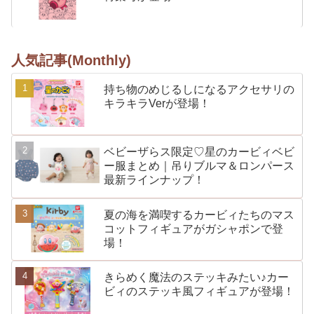
人気記事(Monthly)
持ち物のめじるしになるアクセサリの
キラキラVerが登場！
ベビーザらス限定♡星のカービィベビ
ー服まとめ｜吊りブルマ＆ロンパース
最新ラインナップ！
夏の海を満喫するカービィたちのマス
コットフィギュアがガシャポンで登
場！
きらめく魔法のステッキみたい♪カー
ビィのステッキ風フィギュアが登場！