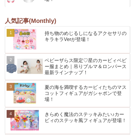
人気記事(Monthly)
持ち物のめじるしになるアクセサリの
キラキラVerが登場！
ベビーザらス限定♡星のカービィベビ
ー服まとめ｜吊りブルマ＆ロンパース
最新ラインナップ！
夏の海を満喫するカービィたちのマス
コットフィギュアがガシャポンで登
場！
きらめく魔法のステッキみたい♪カー
ビィのステッキ風フィギュアが登場！