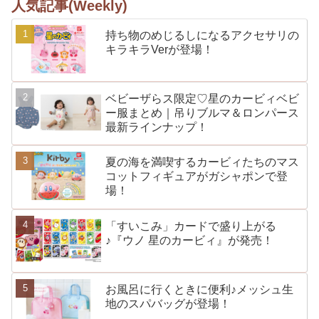
人気記事(Weekly)
持ち物のめじるしになるアクセサリの
キラキラVerが登場！
ベビーザらス限定♡星のカービィベビ
ー服まとめ｜吊りブルマ＆ロンパース
最新ラインナップ！
夏の海を満喫するカービィたちのマス
コットフィギュアがガシャポンで登
場！
「すいこみ」カードで盛り上がる
♪『ウノ 星のカービィ』が発売！
お風呂に行くときに便利♪メッシュ生
地のスパバッグが登場！