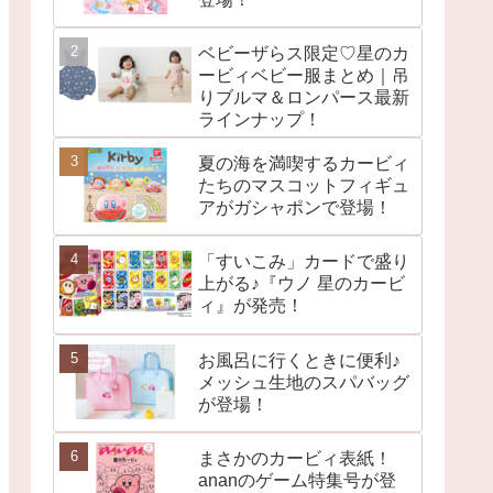
ベビーザらス限定♡星のカ
ービィベビー服まとめ｜吊
りブルマ＆ロンパース最新
ラインナップ！
夏の海を満喫するカービィ
たちのマスコットフィギュ
アがガシャポンで登場！
「すいこみ」カードで盛り
上がる♪『ウノ 星のカービ
ィ』が発売！
お風呂に行くときに便利♪
メッシュ生地のスパバッグ
が登場！
まさかのカービィ表紙！
ananのゲーム特集号が登