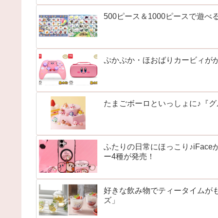
500ピース＆1000ピースで遊
ぷかぷか・ほおばりカービィがかわ
たまごボーロといっしょに♪『
ふたりの日常にほっこり♪iFaceか
ー4種が発売！
好きな飲み物でティータイムがも
ズ」