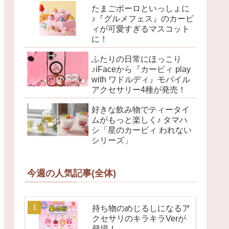
たまごボーロといっしょに
♪『グルメフェス』のカービ
ィが可愛すぎるマスコット
に！
ふたりの日常にほっこり
♪iFaceから『カービィ play
with ワドルディ』モバイル
アクセサリー4種が発売！
好きな飲み物でティータイ
ムがもっと楽しく♪ タマハ
シ「星のカービィ われない
シリーズ」
今週の人気記事(全体)
持ち物のめじるしになるア
クセサリのキラキラVerが
登場！