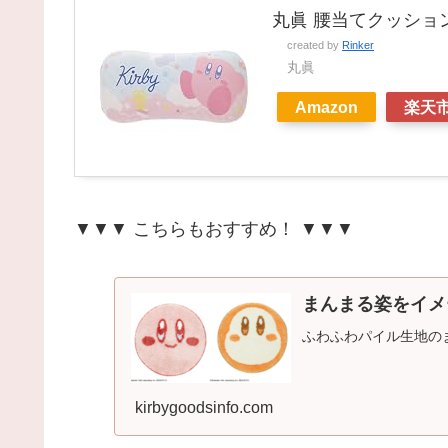
丸眞 腰当てクッショ
created by
Rinker
丸眞
Amazon
楽天
▼▼▼ こちらもおすすめ！ ▼▼▼
まんまる姿をイメ
ふわふわパイル生地の
kirbygoodsinfo.com