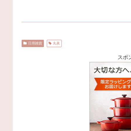
日用雑貨
丸眞
スポ