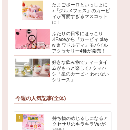
たまごボーロといっしょに
♪『グルメフェス』のカービ
ィが可愛すぎるマスコット
に！
ふたりの日常にほっこり
♪iFaceから『カービィ play
with ワドルディ』モバイル
アクセサリー4種が発売！
好きな飲み物でティータイ
ムがもっと楽しく♪ タマハ
シ「星のカービィ われない
シリーズ」
今週の人気記事(全体)
持ち物のめじるしになるア
クセサリのキラキラVerが
登場！