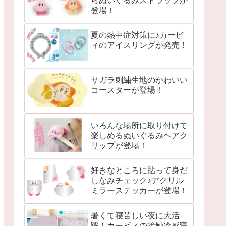
らぬいぐるみストラップが
登場！
夏の熱中症対策に♪カービ
ィのアイスリングが発売！
サガラ刺繍生地のかわいい
コースターが登場！
いろんな場所に取り付けて
楽しめるぬいぐるみヘアク
リップが登場！
好きなところに貼って身だ
しなみチェック♪アクリル
ミラーステッカーが登場！
暑くて寝苦しい夜に大活
躍！カービィの接触冷感寝