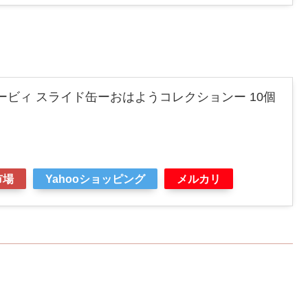
星のカービィ スライド缶ーおはようコレクションー 10個
市場
Yahooショッピング
メルカリ