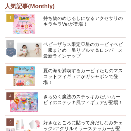
人気記事(Monthly)
持ち物のめじるしになるアクセサリの
キラキラVerが登場！
ベビーザらス限定♡星のカービィベビ
ー服まとめ｜吊りブルマ＆ロンパース
最新ラインナップ！
夏の海を満喫するカービィたちのマス
コットフィギュアがガシャポンで登
場！
きらめく魔法のステッキみたい♪カー
ビィのステッキ風フィギュアが登場！
好きなところに貼って身だしなみチェ
ック♪アクリルミラーステッカーが登