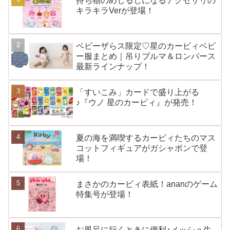
持ち物のめじるしになるアクセサリの
キラキラVerが登場！
ベビーザらス限定♡星のカービィベビ
ー服まとめ｜吊りブルマ＆ロンパース
最新ラインナップ！
「すいこみ」カードで盛り上がる
♪『ウノ 星のカービィ』が発売！
夏の海を満喫するカービィたちのマス
コットフィギュアがガシャポンで登
場！
まさかのカービィ表紙！ananのゲーム
特集号が登場！
お風呂に行くときに便利♪メッシュ生