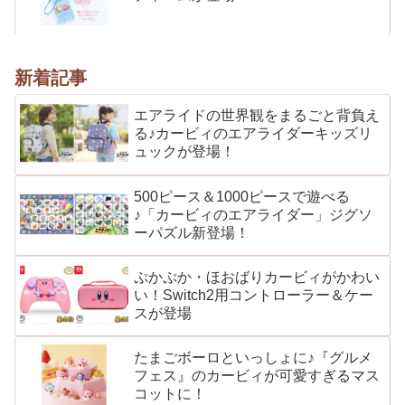
新着記事
エアライドの世界観をまるごと背負え
る♪カービィのエアライダーキッズリ
ュックが登場！
500ピース＆1000ピースで遊べる
♪「カービィのエアライダー」ジグソ
ーパズル新登場！
ぷかぷか・ほおばりカービィがかわい
い！Switch2用コントローラー＆ケー
スが登場
たまごボーロといっしょに♪『グルメ
フェス』のカービィが可愛すぎるマス
コットに！