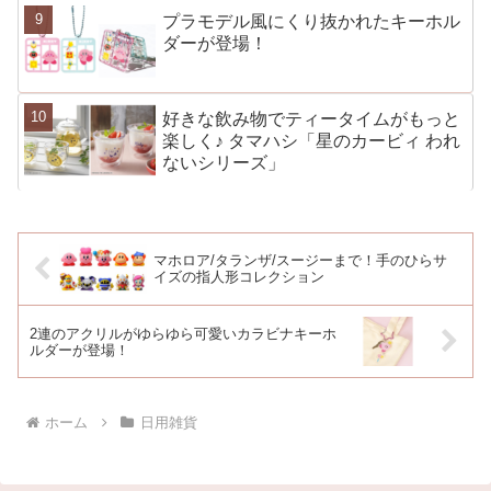
プラモデル風にくり抜かれたキーホル
ダーが登場！
好きな飲み物でティータイムがもっと
楽しく♪ タマハシ「星のカービィ われ
ないシリーズ」
マホロア/タランザ/スージーまで！手のひらサ
イズの指人形コレクション
2連のアクリルがゆらゆら可愛いカラビナキーホ
ルダーが登場！
ホーム
日用雑貨