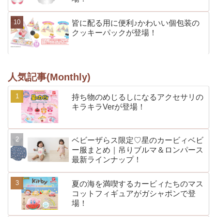
皆に配る用に便利♪かわいい個包装の
クッキーパックが登場！
人気記事(Monthly)
持ち物のめじるしになるアクセサリの
キラキラVerが登場！
ベビーザらス限定♡星のカービィベビ
ー服まとめ｜吊りブルマ＆ロンパース
最新ラインナップ！
夏の海を満喫するカービィたちのマス
コットフィギュアがガシャポンで登
場！