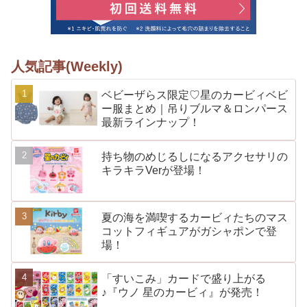
人気記事(Weekly)
ベビーザらス限定♡星のカービィベビ
ー服まとめ｜吊りブルマ＆ロンパース
最新ラインナップ！
持ち物のめじるしになるアクセサリの
キラキラVerが登場！
夏の海を満喫するカービィたちのマス
コットフィギュアがガシャポンで登
場！
「すいこみ」カードで盛り上がる
♪『ウノ 星のカービィ』が発売！