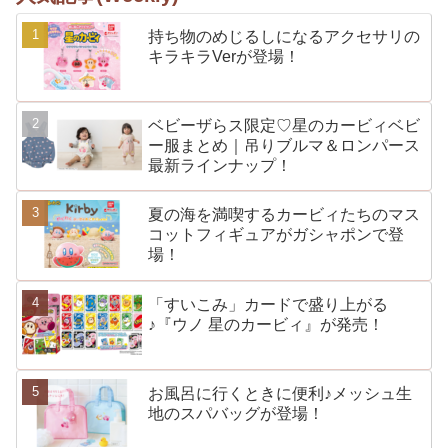
持ち物のめじるしになるアクセサリの
キラキラVerが登場！
ベビーザらス限定♡星のカービィベビ
ー服まとめ｜吊りブルマ＆ロンパース
最新ラインナップ！
夏の海を満喫するカービィたちのマス
コットフィギュアがガシャポンで登
場！
「すいこみ」カードで盛り上がる
♪『ウノ 星のカービィ』が発売！
お風呂に行くときに便利♪メッシュ生
地のスパバッグが登場！