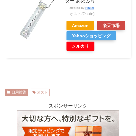
ダー あめふり
created by
Rinker
オスト(Osute)
Amazon
楽天市場
Yahooショッピング
メルカリ
日用雑貨
オスト
スポンサーリンク