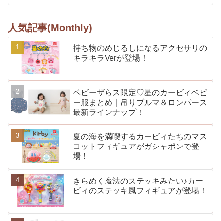
人気記事(Monthly)
持ち物のめじるしになるアクセサリの
キラキラVerが登場！
ベビーザらス限定♡星のカービィベビ
ー服まとめ｜吊りブルマ＆ロンパース
最新ラインナップ！
夏の海を満喫するカービィたちのマス
コットフィギュアがガシャポンで登
場！
きらめく魔法のステッキみたい♪カー
ビィのステッキ風フィギュアが登場！