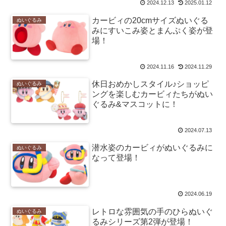
2024.12.13
2025.01.12
カービィの20cmサイズぬいぐる
ぬいぐるみ
みにすいこみ姿とまんぷく姿が登
場！
2024.11.16
2024.11.29
休日おめかしスタイル♪ショッピ
ぬいぐるみ
ングを楽しむカービィたちがぬい
ぐるみ&マスコットに！
2024.07.13
潜水姿のカービィがぬいぐるみに
ぬいぐるみ
なって登場！
2024.06.19
レトロな雰囲気の手のひらぬいぐ
ぬいぐるみ
るみシリーズ第2弾が登場！