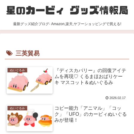
最新グッズ紹介ブログ- Amazon,楽天,ヤフーショッピングで買える!
三英貿易
『ディスカバリー』の回復アイテ
ぬいぐるみ
ムを再現♡ くるまほおばりケー
キ マスコット＆ぬいぐるみ
2026.02.17
コピー能力「アニマル」「コッ
ぬいぐるみ
ク」「UFO」のカービィぬいぐる
みが登場！