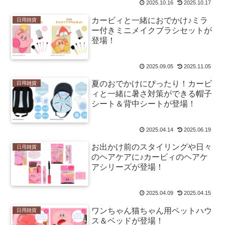
2025.10.16
2025.10.17
カービィと一緒におでかけ♪ミラ
日用雑貨
ー付きミニメイクブラシセットが
登場！
2025.09.05
2025.11.05
夏のおでかけにぴったり！カービ
日用雑貨
ィと一緒に暑さ対策ができる帽子
シート＆背中シートが登場！
2025.04.14
2025.06.19
お出かけ前のスタイリングや日々
日用雑貨
のヘアケアに♪カービィのヘアケ
アシリーズが登場！
2025.04.09
2025.04.15
ワンちゃん猫ちゃん用ペットハウ
日用雑貨
ス＆ベッドが登場！