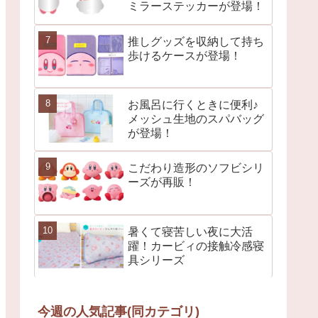
ミラーステッカーが登場！
推しグッズを収納して持ち
歩けるケースが登場！
お風呂に行くときに便利♪
メッシュ生地のスパバッグ
が登場！
こだわり造形のソフビシリ
ーズが再販！
暑くて寝苦しい夜に大活
躍！カービィの接触冷感寝
具シリーズ
今週の人気記事(同カテゴリ)