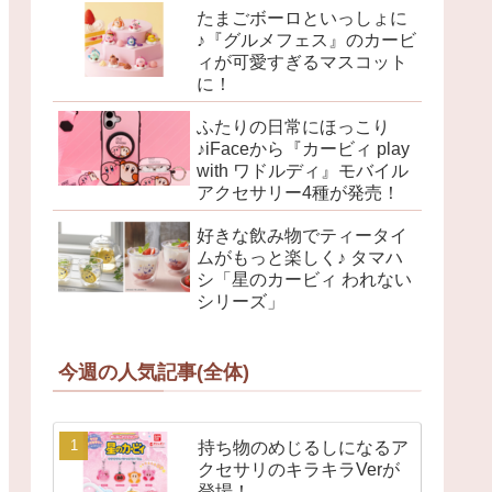
たまごボーロといっしょに
♪『グルメフェス』のカービ
ィが可愛すぎるマスコット
に！
ふたりの日常にほっこり
♪iFaceから『カービィ play
with ワドルディ』モバイル
アクセサリー4種が発売！
好きな飲み物でティータイ
ムがもっと楽しく♪ タマハ
シ「星のカービィ われない
シリーズ」
今週の人気記事(全体)
持ち物のめじるしになるア
クセサリのキラキラVerが
登場！