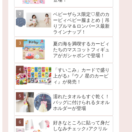
ベビーザらス限定♡星のカ
ービィベビー服まとめ｜吊
りブルマ＆ロンパース最新
ラインナップ！
夏の海を満喫するカービィ
たちのマスコットフィギュ
アがガシャポンで登場！
「すいこみ」カードで盛り
上がる♪『ウノ 星のカービ
ィ』が発売！
濡れたタオルもすぐ乾く！
バッグに付けられるタオル
ホルダーが登場
好きなところに貼って身だ
しなみチェック♪アクリル