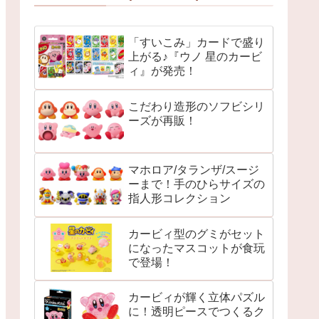
「すいこみ」カードで盛り
上がる♪『ウノ 星のカービ
ィ』が発売！
こだわり造形のソフビシリ
ーズが再販！
マホロア/タランザ/スージ
ーまで！手のひらサイズの
指人形コレクション
カービィ型のグミがセット
になったマスコットが食玩
で登場！
カービィが輝く立体パズル
に！透明ピースでつくるク