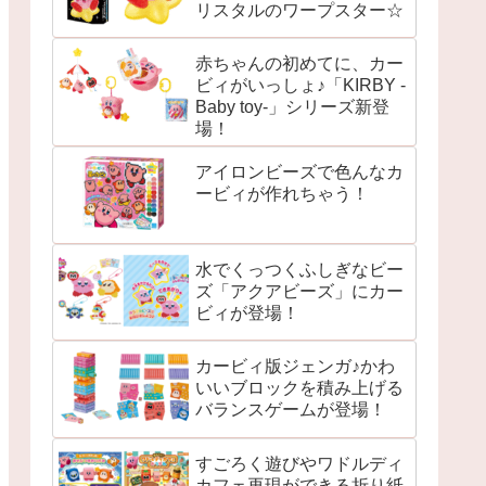
リスタルのワープスター☆
赤ちゃんの初めてに、カー
ビィがいっしょ♪「KIRBY -
Baby toy-」シリーズ新登
場！
アイロンビーズで色んなカ
ービィが作れちゃう！
水でくっつくふしぎなビー
ズ「アクアビーズ」にカー
ビィが登場！
カービィ版ジェンガ♪かわ
いいブロックを積み上げる
バランスゲームが登場！
すごろく遊びやワドルディ
カフェ再現ができる折り紙