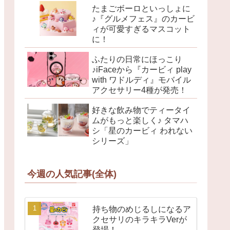
たまごボーロといっしょに
♪『グルメフェス』のカービ
ィが可愛すぎるマスコット
に！
ふたりの日常にほっこり
♪iFaceから『カービィ play
with ワドルディ』モバイル
アクセサリー4種が発売！
好きな飲み物でティータイ
ムがもっと楽しく♪ タマハ
シ「星のカービィ われない
シリーズ」
今週の人気記事(全体)
持ち物のめじるしになるア
クセサリのキラキラVerが
登場！