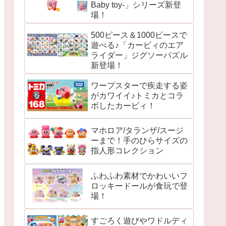
Baby toy-」シリーズ新登
場！
500ピース＆1000ピースで
遊べる♪「カービィのエア
ライダー」ジグソーパズル
新登場！
ワープスターで疾走する姿
がカワイイ♪トミカとコラ
ボしたカービィ！
マホロア/タランザ/スージ
ーまで！手のひらサイズの
指人形コレクション
ふわふわ素材でかわいいフ
ロッキードールが食玩で登
場！
すごろく遊びやワドルディ