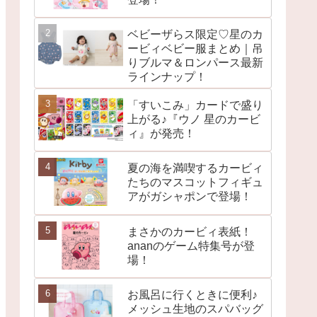
ベビーザらス限定♡星のカ
ービィベビー服まとめ｜吊
りブルマ＆ロンパース最新
ラインナップ！
「すいこみ」カードで盛り
上がる♪『ウノ 星のカービ
ィ』が発売！
夏の海を満喫するカービィ
たちのマスコットフィギュ
アがガシャポンで登場！
まさかのカービィ表紙！
ananのゲーム特集号が登
場！
お風呂に行くときに便利♪
メッシュ生地のスパバッグ