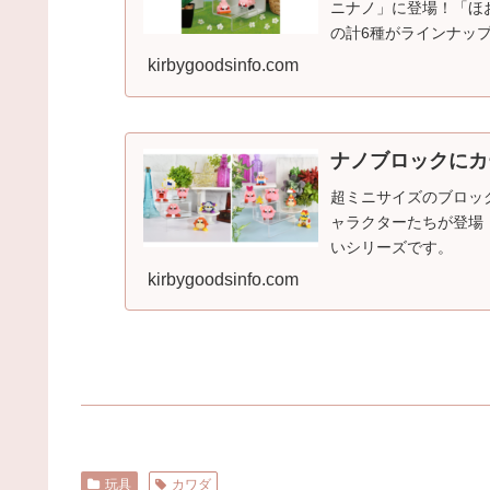
ニナノ」に登場！「ほ
の計6種がラインナッ
kirbygoodsinfo.com
ナノブロックにカ
超ミニサイズのブロック
ャラクターたちが登場
いシリーズです。
kirbygoodsinfo.com
玩具
カワダ