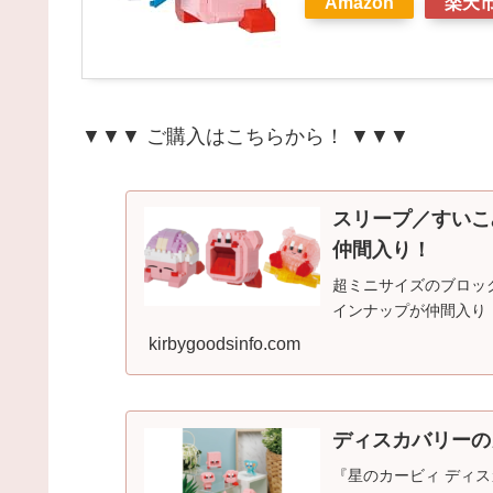
Amazon
楽天
▼▼▼ ご購入はこちらから！ ▼▼▼
スリープ／すいこ
仲間入り！
超ミニサイズのブロック
インナップが仲間入り
kirbygoodsinfo.com
ディスカバリーの
『星のカービィ ディ