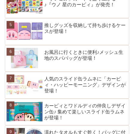
♪『ウノ 星のカービィ』が発売！
推しグッズを収納して持ち歩けるケー
スが登場！
お風呂に行くときに便利♪メッシュ生
地のスパバッグが登場！
人気のスライド缶ラムネに「カービ
ィ・ハッピーモーニング」デザインが
登場！
カービィとワドルディの仲良しデザイ
ン缶♪ 集めて楽しいスライド缶ラムネ
が登場！
濡れたタオルもすぐ乾く！バッグに付