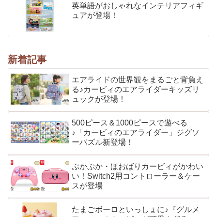
英単語がおしゃれなインテリアフィギ
ュアが登場！
新着記事
エアライドの世界観をまるごと背負え
る♪カービィのエアライダーキッズリ
ュックが登場！
500ピース＆1000ピースで遊べる
♪「カービィのエアライダー」ジグソ
ーパズル新登場！
ぷかぷか・ほおばりカービィがかわい
い！Switch2用コントローラー＆ケー
スが登場
たまごボーロといっしょに♪『グルメ