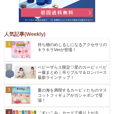
人気記事(Weekly)
持ち物のめじるしになるアクセサリの
キラキラVerが登場！
ベビーザらス限定♡星のカービィベビ
ー服まとめ｜吊りブルマ＆ロンパース
最新ラインナップ！
夏の海を満喫するカービィたちのマス
コットフィギュアがガシャポンで登
場！
「すいこみ」カードで盛り上がる