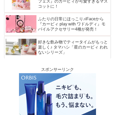
フェス』のカービィが可愛すぎるマス
コットに！
ふたりの日常にほっこり♪iFaceから
『カービィ play with ワドルディ』モ
バイルアクセサリー4種が発売！
好きな飲み物でティータイムがもっと
楽しく♪ タマハシ「星のカービィ われ
ないシリーズ」
スポンサーリンク