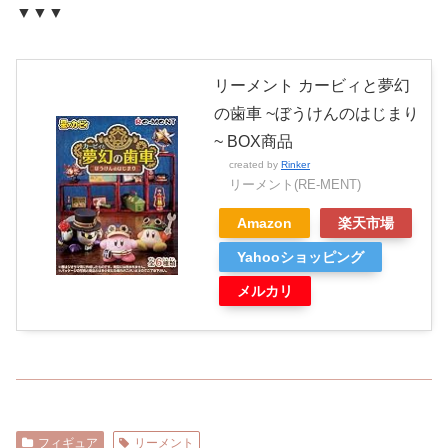
▼▼▼
リーメント カービィと夢幻
の歯車 ~ぼうけんのはじまり
~ BOX商品
created by
Rinker
リーメント(RE-MENT)
Amazon
楽天市場
Yahooショッピング
メルカリ
フィギュア
リーメント