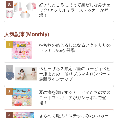
好きなところに貼って身だしなみチェ
ック♪アクリルミラーステッカーが登
場！
人気記事(Monthly)
持ち物のめじるしになるアクセサリの
キラキラVerが登場！
ベビーザらス限定♡星のカービィベビ
ー服まとめ｜吊りブルマ＆ロンパース
最新ラインナップ！
夏の海を満喫するカービィたちのマス
コットフィギュアがガシャポンで登
場！
きらめく魔法のステッキみたい♪カー