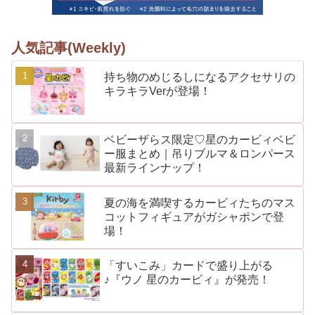
人気記事(Weekly)
持ち物のめじるしになるアクセサリの
キラキラVerが登場！
ベビーザらス限定♡星のカービィベビ
ー服まとめ｜吊りブルマ＆ロンパース
最新ラインナップ！
夏の海を満喫するカービィたちのマス
コットフィギュアがガシャポンで登
場！
「すいこみ」カードで盛り上がる
♪『ウノ 星のカービィ』が発売！