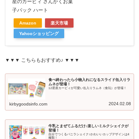
星のカービィ さんかくお菓
子パック ハート
Amazon
楽天市場
Yahooショッピング
▼▼▼ こちらもおすすめ♪ ▼▼▼
食べ終わったら小物入れになるスライド缶入りラ
ムネが登場！
12星座カービィが可愛い缶入りラムネ（食玩）が登場！
2024.02.08
kirbygoodsinfo.com
牛乳とまぜてふるだけ♪楽しいミルクシェイクが
登場！
自分でつくるバニラシェイク♪かわいいカップデザインは4
種類！