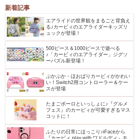
新着記事
エアライドの世界観をまるごと背負え
る♪カービィのエアライダーキッズリ
ュックが登場！
500ピース＆1000ピースで遊べる
♪「カービィのエアライダー」ジグソ
ーパズル新登場！
ぷかぷか・ほおばりカービィがかわい
い！Switch2用コントローラー＆ケー
スが登場
たまごボーロといっしょに♪『グルメ
フェス』のカービィが可愛すぎるマス
コットに！
ふたりの日常にほっこり♪iFaceから
『カービィ play with ワドルディ』モ