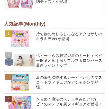
納チェストが登場！
人気記事(Monthly)
持ち物のめじるしになるアクセサリの
キラキラVerが登場！
ベビーザらス限定♡星のカービィベビ
ー服まとめ｜吊りブルマ＆ロンパース
最新ラインナップ！
夏の海を満喫するカービィたちのマス
コットフィギュアがガシャポンで登
場！
きらめく魔法のステッキみたい♪カー
ビィのステッキ風フィギュアが登場！