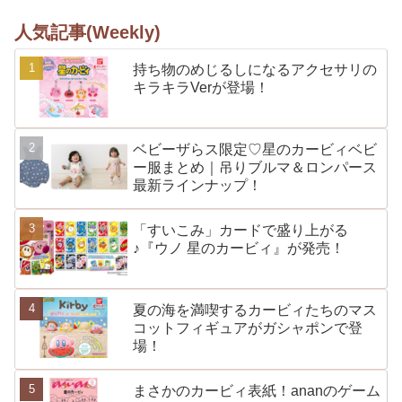
人気記事(Weekly)
持ち物のめじるしになるアクセサリの
キラキラVerが登場！
ベビーザらス限定♡星のカービィベビ
ー服まとめ｜吊りブルマ＆ロンパース
最新ラインナップ！
「すいこみ」カードで盛り上がる
♪『ウノ 星のカービィ』が発売！
夏の海を満喫するカービィたちのマス
コットフィギュアがガシャポンで登
場！
まさかのカービィ表紙！ananのゲーム