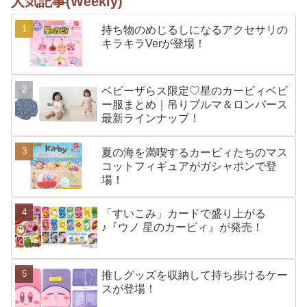
人気記事(Weekly)
持ち物のめじるしになるアクセサリの
キラキラVerが登場！
ベビーザらス限定♡星のカービィベビ
ー服まとめ｜吊りブルマ＆ロンパース
最新ラインナップ！
夏の海を満喫するカービィたちのマス
コットフィギュアがガシャポンで登
場！
「すいこみ」カードで盛り上がる
♪『ウノ 星のカービィ』が発売！
推しグッズを収納して持ち歩けるケー
スが登場！