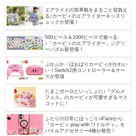
エアライドの世界観をまるごと背負え
る♪カービィのエアライダーキッズリ
ュックが登場！
500ピース＆1000ピースで遊べる
♪「カービィのエアライダー」ジグソ
ーパズル新登場！
ぷかぷか・ほおばりカービィがかわい
い！Switch2用コントローラー＆ケー
スが登場
たまごボーロといっしょに♪『グルメ
フェス』のカービィが可愛すぎるマス
コットに！
ふたりの日常にほっこり♪iFaceから
『カービィ play with ワドルディ』モ
バイルアクセサリー4種が発売！