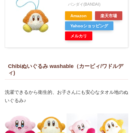
バンダイ(BANDAI)
Amazon
楽天市場
Yahooショッピング
メルカリ
Chibiぬいぐるみ washable（カービィ/ワドルデ
ィ)
洗濯できるから衛生的、お子さんにも安心なタオル地のぬ
いぐるみ♪