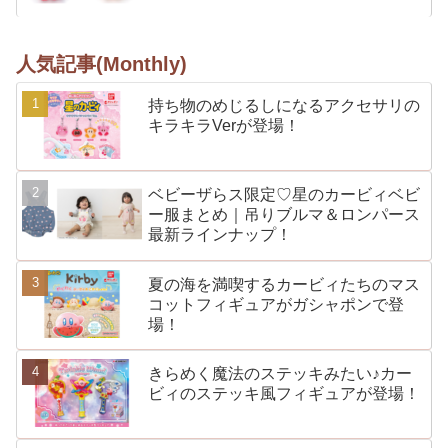
人気記事(Monthly)
持ち物のめじるしになるアクセサリの
キラキラVerが登場！
ベビーザらス限定♡星のカービィベビ
ー服まとめ｜吊りブルマ＆ロンパース
最新ラインナップ！
夏の海を満喫するカービィたちのマス
コットフィギュアがガシャポンで登
場！
きらめく魔法のステッキみたい♪カー
ビィのステッキ風フィギュアが登場！