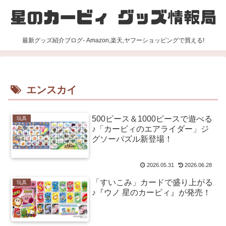
最新グッズ紹介ブログ- Amazon,楽天,ヤフーショッピングで買える!
エンスカイ
500ピース＆1000ピースで遊べる
玩具
♪「カービィのエアライダー」ジ
グソーパズル新登場！
2026.05.31
2026.06.28
「すいこみ」カードで盛り上がる
玩具
♪『ウノ 星のカービィ』が発売！