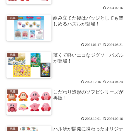
2024.02.16
組み立てた後はバッジとしても楽
玩具
しめるパズルが登場！
2024.01.17
2024.03.21
薄くて軽いエコなジグソーパズル
玩具
が登場！
2023.12.16
2024.04.24
こだわり造形のソフビシリーズが
玩具
再販！
2023.12.01
2024.02.16
ハル研が開発に携わったオリジナ
玩具