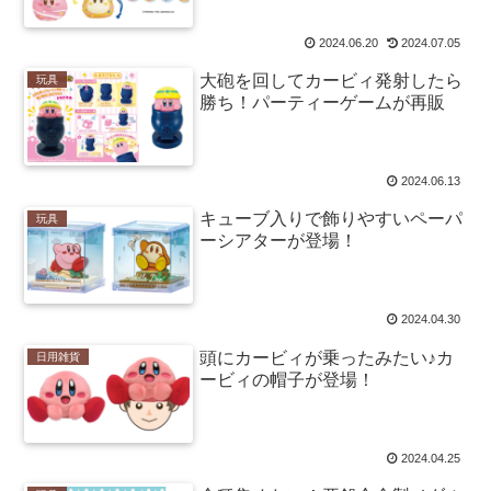
2024.06.20
2024.07.05
大砲を回してカービィ発射したら
玩具
勝ち！パーティーゲームが再販
2024.06.13
キューブ入りで飾りやすいペーパ
玩具
ーシアターが登場！
2024.04.30
頭にカービィが乗ったみたい♪カ
日用雑貨
ービィの帽子が登場！
2024.04.25