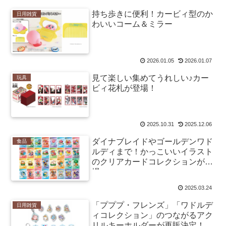
持ち歩きに便利！カービィ型のか
日用雑貨
わいいコーム＆ミラー
2026.01.05
2026.01.07
見て楽しい集めてうれしい♪カー
玩具
ビィ花札が登場！
2025.10.31
2025.12.06
ダイナブレイドやゴールデンワド
食品
ルディまで！かっこいいイラスト
のクリアカードコレクションが登
場
2025.03.24
「プププ・フレンズ」「ワドルデ
日用雑貨
ィコレクション」のつながるアク
リルキーホルダーが再販決定！